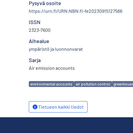
Pysyvä osoite
https://urn.fi/URN:NBN:fi-fe20230915127566
ISSN
2323-7600
Aihealue
ympäristö ja luonnonvarat
Sarja
Air emission accounts
Avainsanat
environmental accounts
air pollution control
greenhous
Tietueen kaikki tiedot