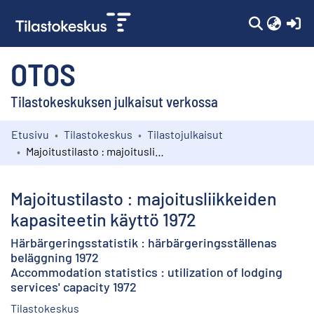
(c
OTOS
Tilastokeskuksen julkaisut verkossa
Etusivu
Tilastokeskus
Tilastojulkaisut
Kokoelmat
Majoitustilasto : majoitusliikkeiden kapasiteetin käyttö 1972
Selaa
Majoitustilasto : majoitusliikkeiden
kapasiteetin käyttö 1972
Härbärgeringsstatistik : härbärgeringsställenas
beläggning 1972
Accommodation statistics : utilization of lodging
services' capacity 1972
Tilastokeskus