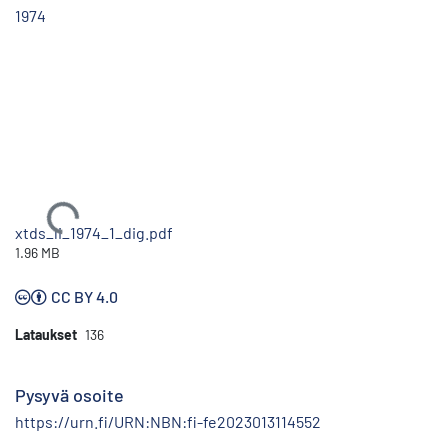
1974
Ladataan...
xtds_li_1974_1_dig.pdf
1.96 MB
CC BY 4.0
Lataukset
136
Pysyvä osoite
https://urn.fi/URN:NBN:fi-fe2023013114552