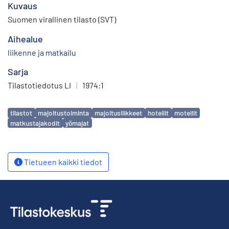
Kuvaus
Suomen virallinen tilasto (SVT)
Aihealue
liikenne ja matkailu
Sarja
Tilastotiedotus LI
|
1974:1
Avainsanat
tilastot
majoitustoiminta
majoitusliikkeet
hotellit
motellit
matkustajakodit
yömajat
Tietueen kaikki tiedot