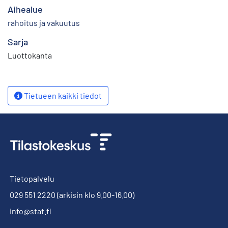
Aihealue
rahoitus ja vakuutus
Sarja
Luottokanta
Tietueen kaikki tiedot
Tietopalvelu
029 551 2220
(arkisin klo 9.00-16.00)
info@stat.fi