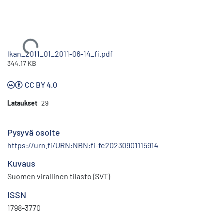
Ladataan...
lkan_2011_01_2011-06-14_fi.pdf
344.17 KB
CC BY 4.0
Lataukset
29
Pysyvä osoite
https://urn.fi/URN:NBN:fi-fe20230901115914
Kuvaus
Suomen virallinen tilasto (SVT)
ISSN
1798-3770