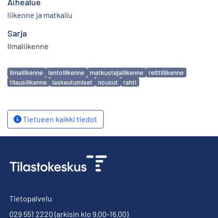
Aihealue
liikenne ja matkailu
Sarja
Ilmaliikenne
Avainsanat
ilmaliikenne
lentoliikenne
matkustajaliikenne
reittiliikenne
tilausliikenne
laskeutumiset
nousut
rahti
Tietueen kaikki tiedot
Tietopalvelu
029 551 2220
(arkisin klo 9.00-16.00)