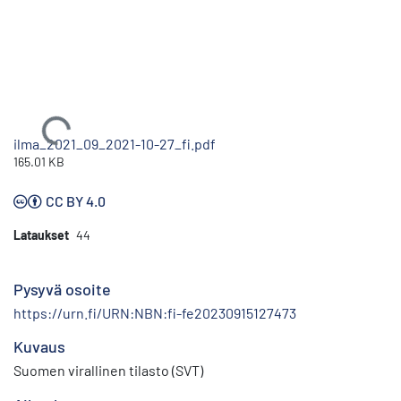
Ladataan...
ilma_2021_09_2021-10-27_fi.pdf
165.01 KB
CC BY 4.0
Lataukset
44
Pysyvä osoite
https://urn.fi/URN:NBN:fi-fe20230915127473
Kuvaus
Suomen virallinen tilasto (SVT)