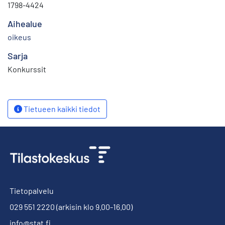
1798-4424
Aihealue
oikeus
Sarja
Konkurssit
Tietueen kaikki tiedot
Tietopalvelu
029 551 2220
(arkisin klo 9.00-16.00)
info@stat.fi