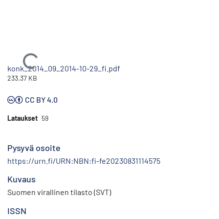
Ladataan...
konk_2014_09_2014-10-29_fi.pdf
233.37 KB
CC BY 4.0
Lataukset
59
Pysyvä osoite
https://urn.fi/URN:NBN:fi-fe20230831114575
Kuvaus
Suomen virallinen tilasto (SVT)
ISSN