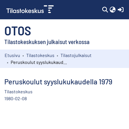
(c
OTOS
Tilastokeskuksen julkaisut verkossa
Etusivu
Tilastokeskus
Tilastojulkaisut
Kokoelmat
Peruskoulut syyslukukaudella 1979
Selaa
Peruskoulut syyslukukaudella 1979
Tilastokeskus
1980-02-08