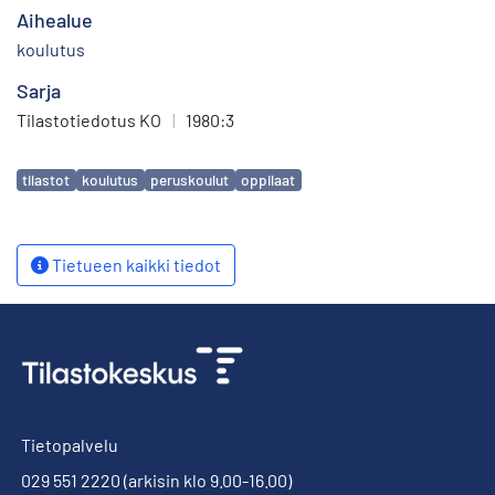
Aihealue
koulutus
Sarja
Tilastotiedotus KO
|
1980:3
Avainsanat
tilastot
koulutus
peruskoulut
oppilaat
Tietueen kaikki tiedot
Tietopalvelu
029 551 2220
(arkisin klo 9.00-16.00)