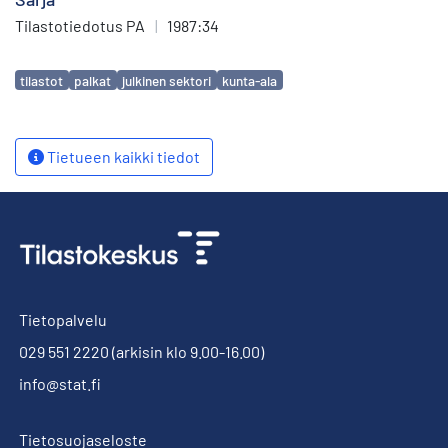
Tilastotiedotus PA
|
1987:34
Avainsanat
tilastot
palkat
julkinen sektori
kunta-ala
Tietueen kaikki tiedot
Tietopalvelu
029 551 2220
(arkisin klo 9.00-16.00)
info@stat.fi
Tietosuojaseloste