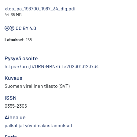
xtds_pa_198700_1987_34_dig.pdf
44.65 MB
CC BY 4.0
Lataukset
158
Pysyvä osoite
https://urn.fi/URN:NBN:fi-fe2023013123734
Kuvaus
Suomen virallinen tilasto (SVT)
ISSN
0355-2306
Aihealue
palkat ja työvoimakustannukset
Sarja