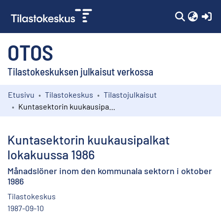
(c
OTOS
Tilastokeskuksen julkaisut verkossa
Etusivu
Tilastokeskus
Tilastojulkaisut
Kokoelmat
Kuntasektorin kuukausipalkat lokakuussa 1986
Selaa
Kuntasektorin kuukausipalkat
lokakuussa 1986
Månadslöner inom den kommunala sektorn i oktober
1986
Tilastokeskus
1987-09-10