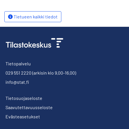
Tietueen kaikki tiedot
Tietopalvelu
029 551 2220
(arkisin klo 9.00-16.00)
info@stat.fi
Tietosuojaseloste
Saavutettavuusseloste
Evästeasetukset