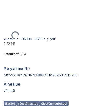
Ladataan...
xvamu_a_196900_1972_dig.pdf
2.92 MB
Lataukset
463
Pysyvä osoite
https://urn.fi/URN:NBN:fi-fe2023013112700
Aihealue
väestö
Avainsanat
tilastot
väestötilastot
väestönmuutokset