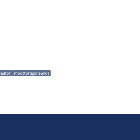
a-autot
moottoriajoneuvot