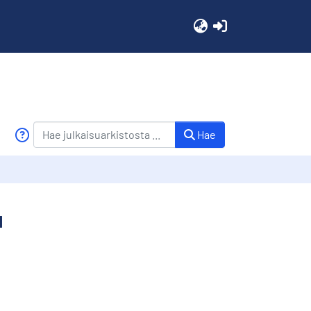
(current)
Hae
u