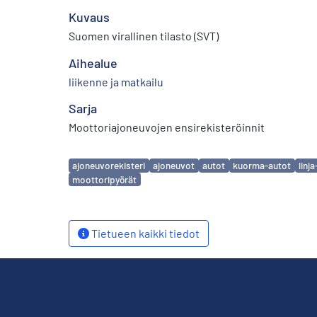
Kuvaus
Suomen virallinen tilasto (SVT)
Aihealue
liikenne ja matkailu
Sarja
Moottoriajoneuvojen ensirekisteröinnit
Avainsanat
ajoneuvorekisteri
ajoneuvot
autot
kuorma-autot
linj
moottoripyörät
Tietueen kaikki tiedot