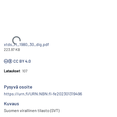
Ladataan...
xtds_rt_1980_30_dig.pdf
223.97 KB
CC BY 4.0
Lataukset
107
Pysyvä osoite
https://urn.fi/URN:NBN:fi-fe202301319496
Kuvaus
Suomen virallinen tilasto (SVT)