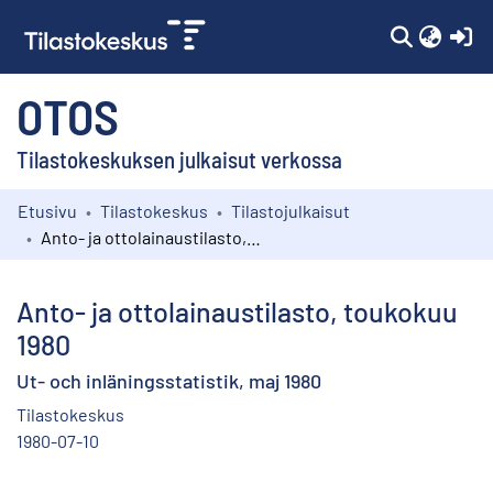
(c
OTOS
Tilastokeskuksen julkaisut verkossa
Etusivu
Tilastokeskus
Tilastojulkaisut
Kokoelmat
Anto- ja ottolainaustilasto, toukokuu 1980
Selaa
Anto- ja ottolainaustilasto, toukokuu
1980
Ut- och inläningsstatistik, maj 1980
Tilastokeskus
1980-07-10