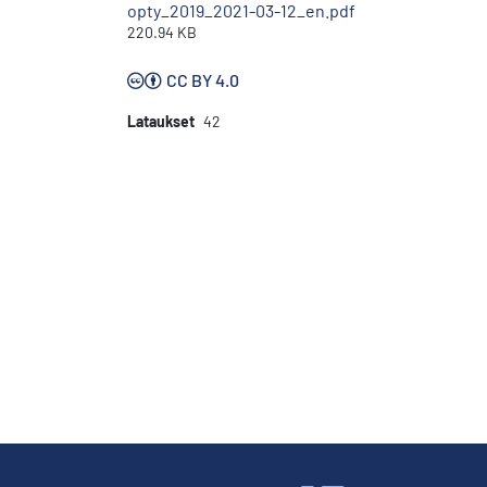
opty_2019_2021-03-12_en.pdf
220.94 KB
CC BY 4.0
Lataukset
42