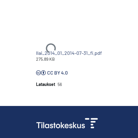
Ladataan...
llai_2014_01_2014-07-31_fi.pdf
275.89 KB
CC BY 4.0
Lataukset
56