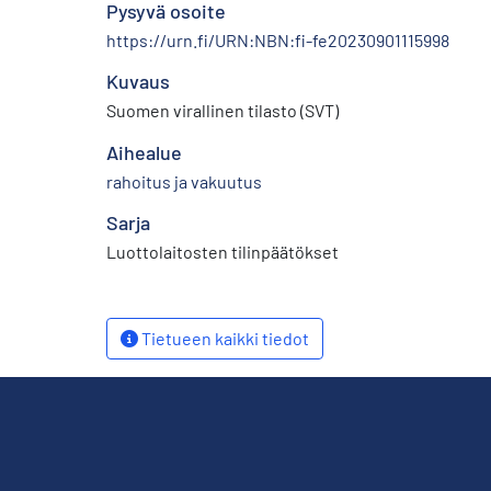
Pysyvä osoite
https://urn.fi/URN:NBN:fi-fe20230901115998
Kuvaus
Suomen virallinen tilasto (SVT)
Aihealue
rahoitus ja vakuutus
Sarja
Luottolaitosten tilinpäätökset
Tietueen kaikki tiedot