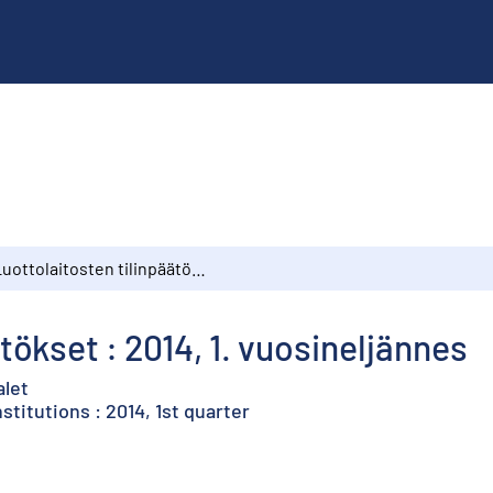
Luottolaitosten tilinpäätökset : 2014, 1. vuosineljännes
tökset : 2014, 1. vuosineljännes
alet
stitutions : 2014, 1st quarter