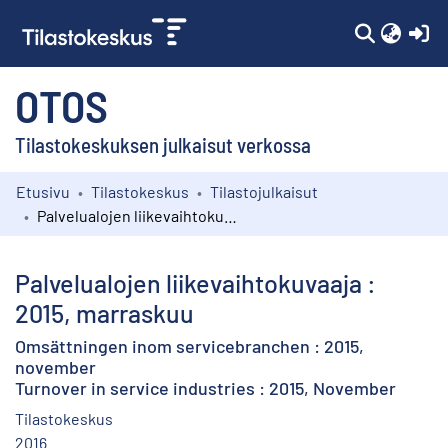
(c
OTOS
Tilastokeskuksen julkaisut verkossa
Etusivu
Tilastokeskus
Tilastojulkaisut
Kokoelmat
Palvelualojen liikevaihtokuvaaja : 2015, marraskuu
Selaa
Palvelualojen liikevaihtokuvaaja :
2015, marraskuu
Omsättningen inom servicebranchen : 2015,
november
Turnover in service industries : 2015, November
Tilastokeskus
2016