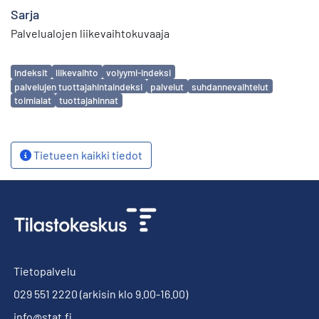
Sarja
Palvelualojen liikevaihtokuvaaja
Avainsanat
indeksit
liikevaihto
volyymi-indeksi
palvelujen tuottajahintaindeksi
palvelut
suhdannevaihtelut
toimialat
tuottajahinnat
Tietueen kaikki tiedot
Tietopalvelu
029 551 2220
(arkisin klo 9.00-16.00)
info@stat.fi