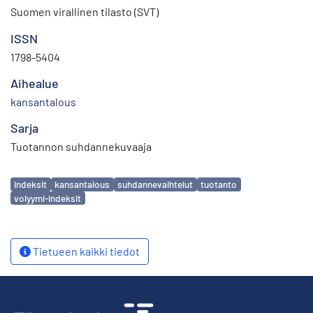
Suomen virallinen tilasto (SVT)
ISSN
1798-5404
Aihealue
kansantalous
Sarja
Tuotannon suhdannekuvaaja
Avainsanat
indeksit
kansantalous
suhdannevaihtelut
tuotanto
volyymi-indeksit
Tietueen kaikki tiedot