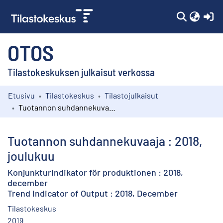
(c
OTOS
Tilastokeskuksen julkaisut verkossa
Etusivu
Tilastokeskus
Tilastojulkaisut
Kokoelmat
Tuotannon suhdannekuvaaja : 2018, joulukuu
Selaa
Tuotannon suhdannekuvaaja : 2018,
joulukuu
Konjunkturindikator för produktionen : 2018,
december
Trend Indicator of Output : 2018, December
Tilastokeskus
2019