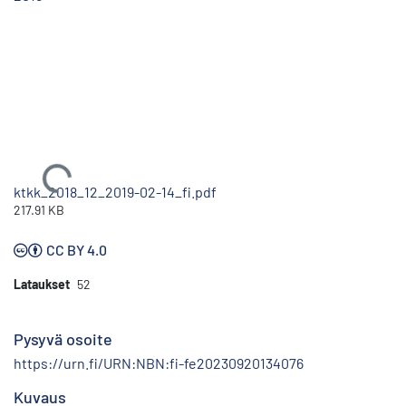
Ladataan...
ktkk_2018_12_2019-02-14_fi.pdf
217.91 KB
CC BY 4.0
Lataukset
52
Pysyvä osoite
https://urn.fi/URN:NBN:fi-fe20230920134076
Kuvaus