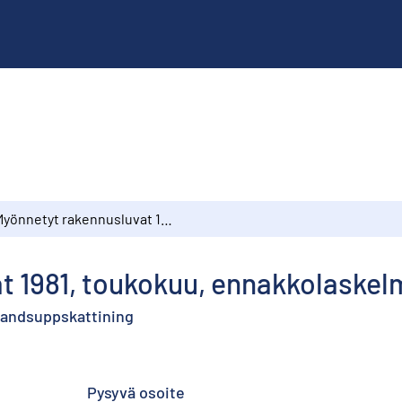
Myönnetyt rakennusluvat 1981, toukokuu, ennakkolaskelma
t 1981, toukokuu, ennakkolaskel
rhandsuppskattining
Pysyvä osoite