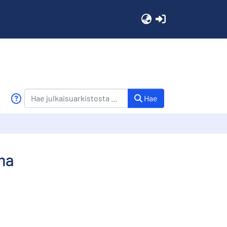
(current)
Hae
ma