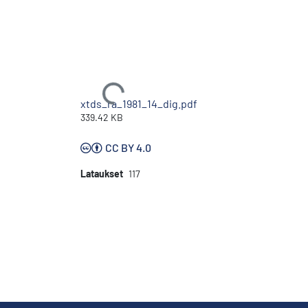
Ladataan...
xtds_ra_1981_14_dig.pdf
339.42 KB
CC BY 4.0
Lataukset
117