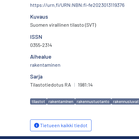
https://urn.fi/URN:NBN:fi-fe2023013119376
Kuvaus
Suomen virallinen tilasto (SVT)
ISSN
0355-2314
Aihealue
rakentaminen
Sarja
Tilastotiedotus RA
|
1981:14
Avainsanat
tilastot
rakentaminen
rakennustuotanto
rakennusluvat
Tietueen kaikki tiedot