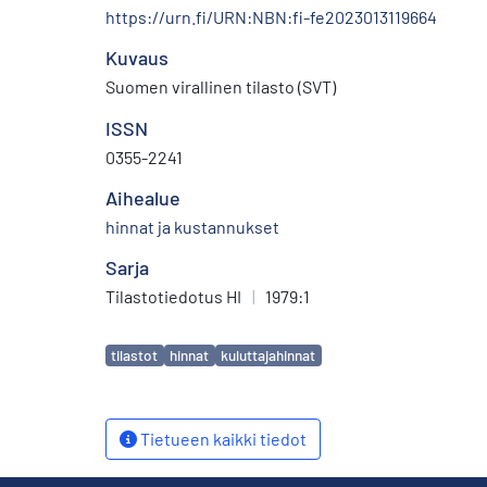
https://urn.fi/URN:NBN:fi-fe2023013119664
Kuvaus
Suomen virallinen tilasto (SVT)
ISSN
0355-2241
Aihealue
hinnat ja kustannukset
Sarja
Tilastotiedotus HI
|
1979:1
Avainsanat
tilastot
hinnat
kuluttajahinnat
Tietueen kaikki tiedot