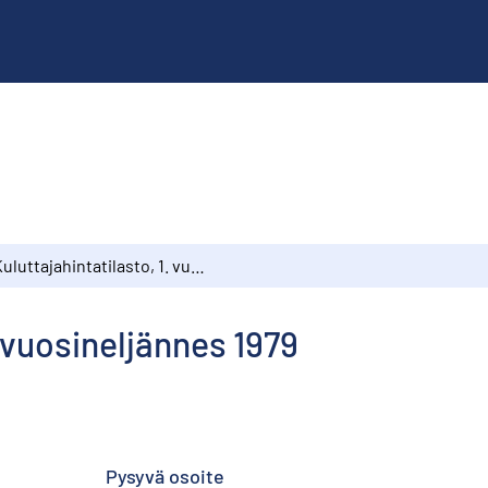
Kuluttajahintatilasto, 1. vuosineljännes 1979
. vuosineljännes 1979
Pysyvä osoite