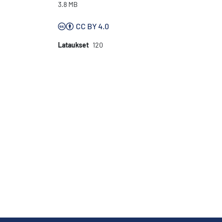
3.8 MB
CC BY 4.0
Lataukset
120