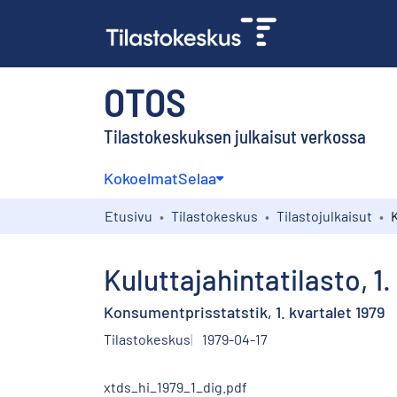
OTOS
Tilastokeskuksen julkaisut verkossa
Kokoelmat
Selaa
Etusivu
Tilastokeskus
Tilastojulkaisut
Kuluttajahintatilasto, 1
Konsumentprisstatstik, 1. kvartalet 1979
Tilastokeskus
1979-04-17
xtds_hi_1979_1_dig.pdf