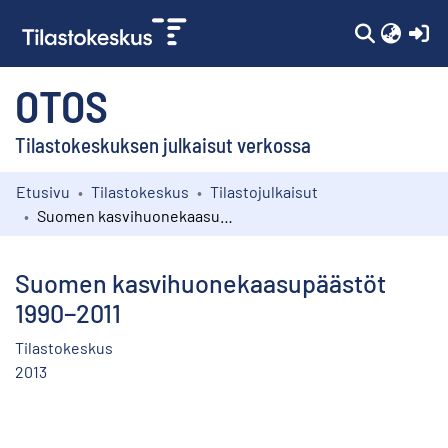
(c
OTOS
Tilastokeskuksen julkaisut verkossa
Etusivu
Tilastokeskus
Tilastojulkaisut
Kokoelmat
Suomen kasvihuonekaasupäästöt 1990−2011
Selaa
Suomen kasvihuonekaasupäästöt
1990−2011
Tilastokeskus
2013