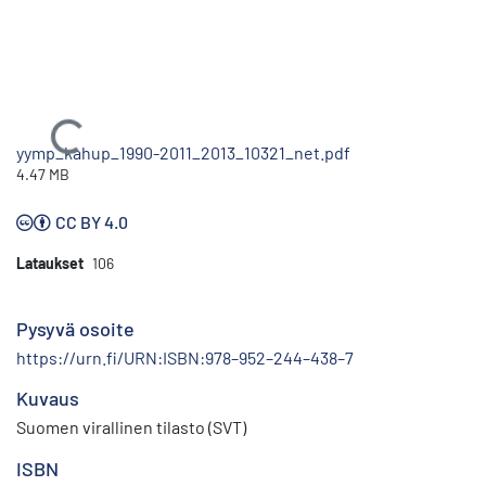
Ladataan...
yymp_kahup_1990-2011_2013_10321_net.pdf
4.47 MB
CC BY 4.0
Lataukset
106
Pysyvä osoite
https://urn.fi/URN:ISBN:978–952–244–438–7
Kuvaus
Suomen virallinen tilasto (SVT)
ISBN