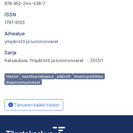
978–952–244–438–7
ISSN
1797–6103
Aihealue
ympäristö ja luonnonvarat
Sarja
Katsauksia, Ympäristö ja luonnonvarat
|
2013/1
Avainsanat
tilastot
kasvihuonekaasut
päästöt
ilmastopolitiikka
ilmastonmuutokset
Tietueen kaikki tiedot