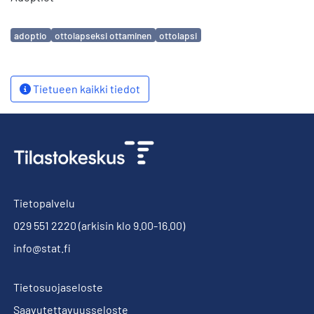
Avainsanat
adoptio
ottolapseksi ottaminen
ottolapsi
Tietueen kaikki tiedot
Tietopalvelu
029 551 2220
(arkisin klo 9.00-16.00)
info@stat.fi
Tietosuojaseloste
Saavutettavuusseloste