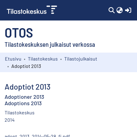
(c
OTOS
Tilastokeskuksen julkaisut verkossa
Etusivu
Tilastokeskus
Tilastojulkaisut
Kokoelmat
Adoptiot 2013
Selaa
Adoptiot 2013
Adoptioner 2013
Adoptions 2013
Tilastokeskus
2014
adopt_2013_2014-05-28_fi.pdf