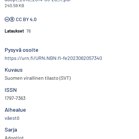
240.59 KB
CC BY 4.0
Lataukset
76
Pysyvä osoite
https://urn.fi/URN:NBN:fi-fe2023062057340
Kuvaus
Suomen virallinen tilasto (SVT)
ISSN
1797-7363
Aihealue
väestö
Sarja
Adoptiot