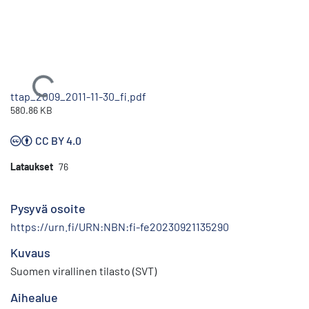
Ladataan...
ttap_2009_2011-11-30_fi.pdf
580.86 KB
CC BY 4.0
Lataukset
76
Pysyvä osoite
https://urn.fi/URN:NBN:fi-fe20230921135290
Kuvaus
Suomen virallinen tilasto (SVT)
Aihealue