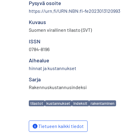
Pysyvä osoite
https://urn.fi/URN:NBN:fi-fe2023013120993
Kuvaus
Suomen virallinen tilasto (SVT)
ISSN
0784-8196
Aihealue
hinnat ja kustannukset
Sarja
Rakennuskustannusindeksi
Avainsanat
tilastot
kustannukset
indeksit
rakentaminen
Tietueen kaikki tiedot