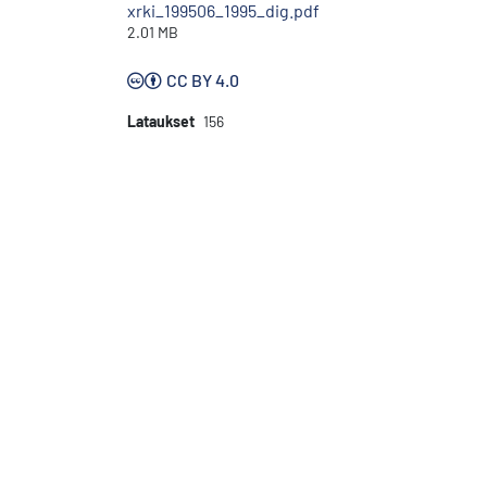
xrki_199506_1995_dig.pdf
2.01 MB
CC BY 4.0
Lataukset
156