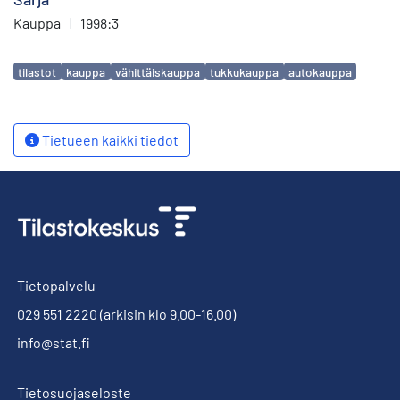
Kauppa
|
1998:3
Avainsanat
tilastot
kauppa
vähittäiskauppa
tukkukauppa
autokauppa
Tietueen kaikki tiedot
Tietopalvelu
029 551 2220
(arkisin klo 9.00-16.00)
info@stat.fi
Tietosuojaseloste