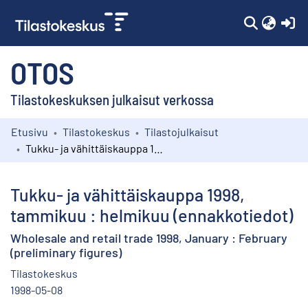
(c
OTOS
Tilastokeskuksen julkaisut verkossa
Etusivu
Tilastokeskus
Tilastojulkaisut
Kokoelmat
Tukku- ja vähittäiskauppa 1998, tammikuu : helmikuu (ennakkotiedot)
Selaa
Tukku- ja vähittäiskauppa 1998,
tammikuu : helmikuu (ennakkotiedot)
Wholesale and retail trade 1998, January : February
(preliminary figures)
Tilastokeskus
1998-05-08