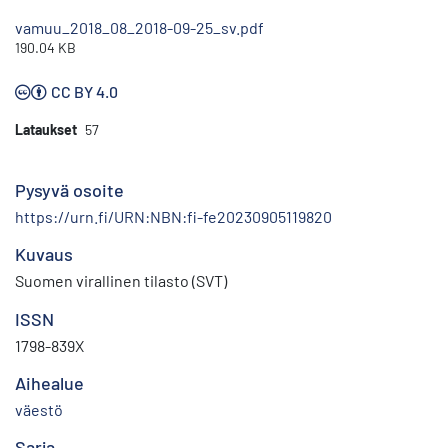
vamuu_2018_08_2018-09-25_sv.pdf
190.04 KB
CC BY 4.0
Lataukset
57
Pysyvä osoite
https://urn.fi/URN:NBN:fi-fe20230905119820
Kuvaus
Suomen virallinen tilasto (SVT)
ISSN
1798-839X
Aihealue
väestö
Sarja