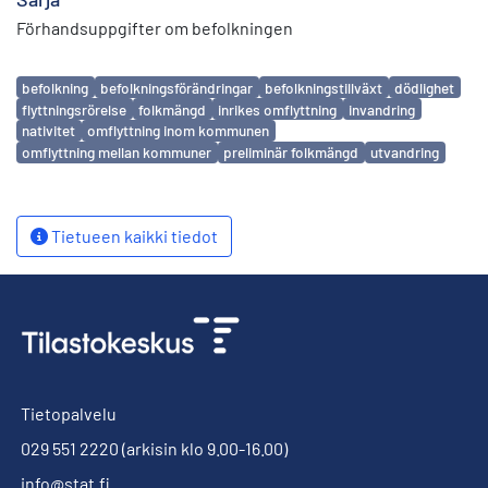
Förhandsuppgifter om befolkningen
Avainsanat
befolkning
befolkningsförändringar
befolkningstillväxt
dödlighet
flyttningsrörelse
folkmängd
inrikes omflyttning
invandring
nativitet
omflyttning inom kommunen
omflyttning mellan kommuner
preliminär folkmängd
utvandring
Tietueen kaikki tiedot
Tietopalvelu
029 551 2220
(arkisin klo 9.00-16.00)
info@stat.fi