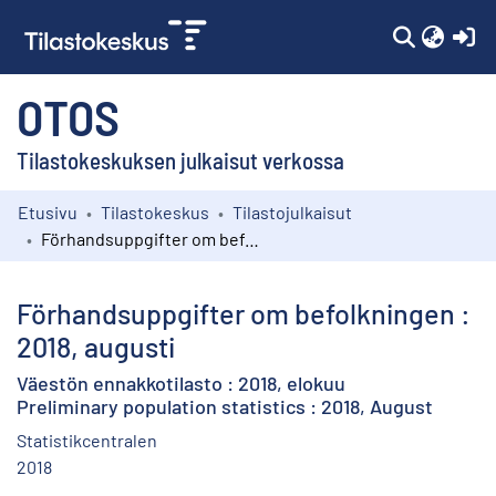
(c
OTOS
Tilastokeskuksen julkaisut verkossa
Etusivu
Tilastokeskus
Tilastojulkaisut
Kokoelmat
Förhandsuppgifter om befolkningen : 2018, augusti
Selaa
Förhandsuppgifter om befolkningen :
2018, augusti
Väestön ennakkotilasto : 2018, elokuu
Preliminary population statistics : 2018, August
Statistikcentralen
2018