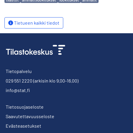
Tietueen kaikki tiedot
Tietopalvelu
029 551 2220
(arkisin klo 9.00-16.00)
info@stat.fi
Tietosuojaseloste
Saavutettavuusseloste
Evästeasetukset