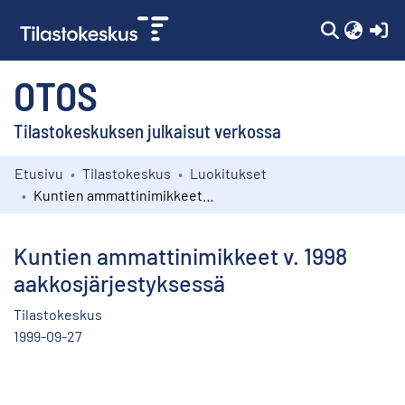
(c
OTOS
Tilastokeskuksen julkaisut verkossa
Etusivu
Tilastokeskus
Luokitukset
Kokoelmat
Kuntien ammattinimikkeet v. 1998 aakkosjärjestyksessä
Selaa
Kuntien ammattinimikkeet v. 1998
aakkosjärjestyksessä
Tilastokeskus
1999-09-27