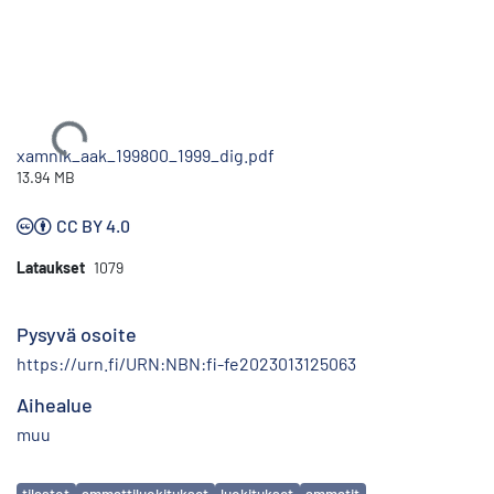
Ladataan...
xamnik_aak_199800_1999_dig.pdf
13.94 MB
CC BY 4.0
Lataukset
1079
Pysyvä osoite
https://urn.fi/URN:NBN:fi-fe2023013125063
Aihealue
muu
Avainsanat
tilastot
ammattiluokitukset
luokitukset
ammatit