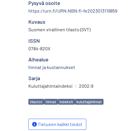
Pysyvä osoite
https://urn.fi/URN:NBN:fi-fe2023013119859
Kuvaus
Suomen virallinen tilasto (SVT)
ISSN
0784-820X
Aihealue
hinnat ja kustannukset
Sarja
Kuluttajahintaindeksi
|
2002:9
Avainsanat
tilastot
hinnat
indeksit
kuluttajahinnat
Tietueen kaikki tiedot