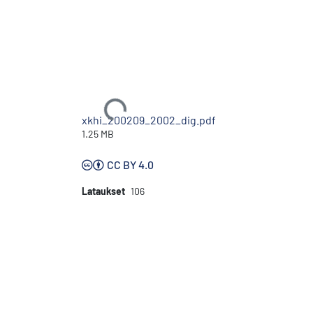
Ladataan...
xkhi_200209_2002_dig.pdf
1.25 MB
CC BY 4.0
Lataukset
106