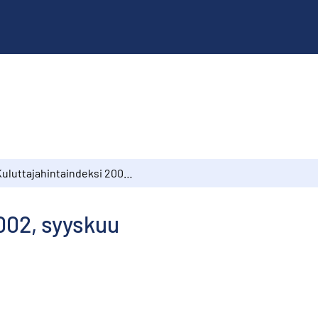
Kuluttajahintaindeksi 2002, syyskuu
002, syyskuu