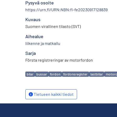
Pysyvä osoite
https://urn.fi/URN:NBN:fi-fe20230917128839
Kuvaus
Suomen virallinen tilasto (SVT)
Aihealue
liikenne ja matkailu
Sarja
Första registreringar av motorfordon
Avainsanat
bilar
bussar
fordon
fordonsregister
lastbilar
motorc
Tietueen kaikki tiedot