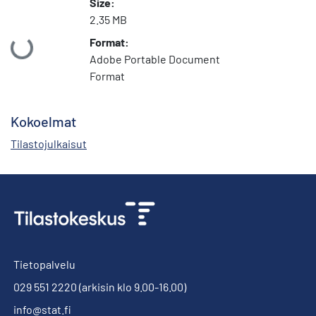
Size:
2.35 MB
Ladataan...
Format:
Adobe Portable Document
Format
Kokoelmat
Tilastojulkaisut
Tietopalvelu
029 551 2220
(arkisin klo 9.00-16.00)
info@stat.fi