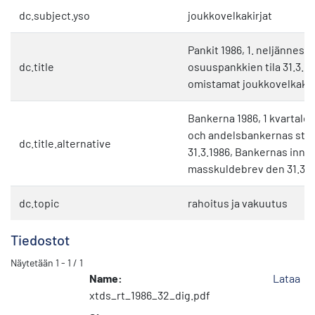
dc.subject.yso
joukkovelkakirjat
Pankit 1986, 1. neljännes 
dc.title
osuuspankkien tila 31.3.1
omistamat joukkovelkakirj
Bankerna 1986, 1 kvartale
och andelsbankernas stäl
dc.title.alternative
31.3.1986, Bankernas inne
masskuldebrev den 31.3.1
dc.topic
rahoitus ja vakuutus
Tiedostot
Näytetään
1 - 1 / 1
Name:
Lataa
xtds_rt_1986_32_dig.pdf