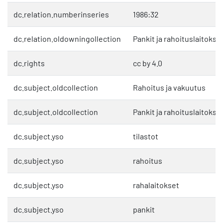
dc.relation.numberinseries
1986:32
dc.relation.oldowningollection
Pankit ja rahoituslaitokse
dc.rights
cc by 4.0
dc.subject.oldcollection
Rahoitus ja vakuutus
dc.subject.oldcollection
Pankit ja rahoituslaitokse
dc.subject.yso
tilastot
dc.subject.yso
rahoitus
dc.subject.yso
rahalaitokset
dc.subject.yso
pankit