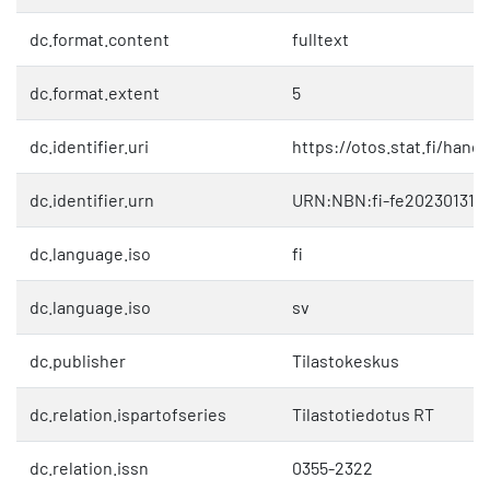
dc.format.content
fulltext
dc.format.extent
5
dc.identifier.uri
https://otos.stat.fi/hand
dc.identifier.urn
URN:NBN:fi-fe202301311
dc.language.iso
fi
dc.language.iso
sv
dc.publisher
Tilastokeskus
dc.relation.ispartofseries
Tilastotiedotus RT
dc.relation.issn
0355-2322