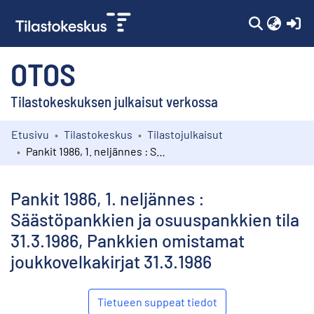
(c
OTOS
Tilastokeskuksen julkaisut verkossa
Etusivu
Tilastokeskus
Tilastojulkaisut
Kokoelmat
Pankit 1986, 1. neljännes : Säästöpankkien ja osuuspankkien tila 31.3.1986, Pankkien omistamat joukkovelkakirjat 31.3.1986
Selaa
Pankit 1986, 1. neljännes :
Säästöpankkien ja osuuspankkien tila
31.3.1986, Pankkien omistamat
joukkovelkakirjat 31.3.1986
Tietueen suppeat tiedot