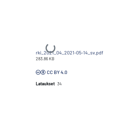
Ladataan...
rki_2021_04_2021-05-14_sv.pdf
283.86 KB
CC BY 4.0
Lataukset
34