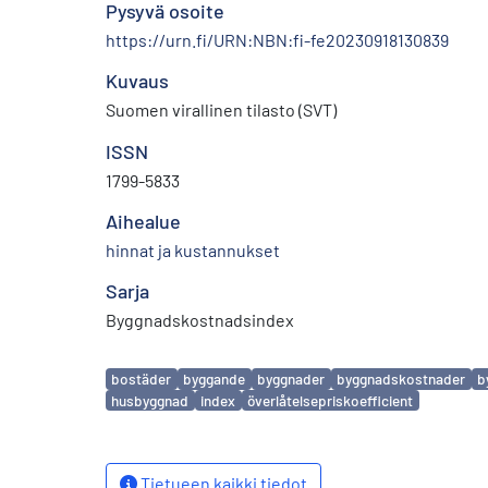
Pysyvä osoite
https://urn.fi/URN:NBN:fi-fe20230918130839
Kuvaus
Suomen virallinen tilasto (SVT)
ISSN
1799-5833
Aihealue
hinnat ja kustannukset
Sarja
Byggnadskostnadsindex
Avainsanat
bostäder
byggande
byggnader
byggnadskostnader
b
husbyggnad
index
överlåtelsepriskoefficient
Tietueen kaikki tiedot