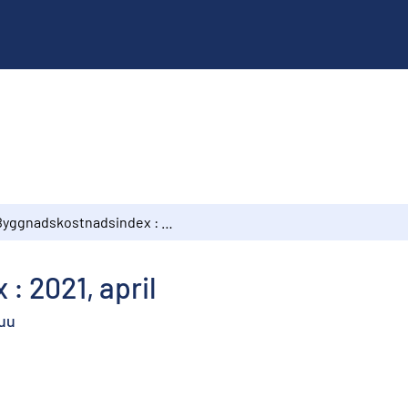
Byggnadskostnadsindex : 2021, april
 2021, april
kuu