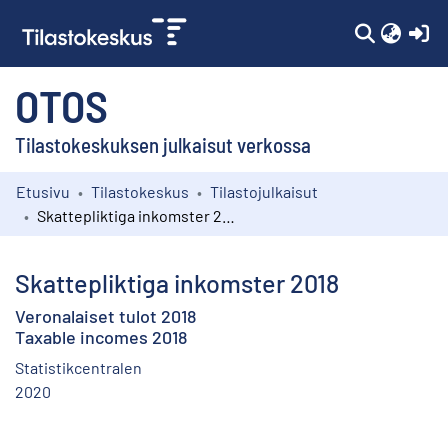
(c
OTOS
Tilastokeskuksen julkaisut verkossa
Etusivu
Tilastokeskus
Tilastojulkaisut
Kokoelmat
Skattepliktiga inkomster 2018
Selaa
Skattepliktiga inkomster 2018
Veronalaiset tulot 2018
Taxable incomes 2018
Statistikcentralen
2020