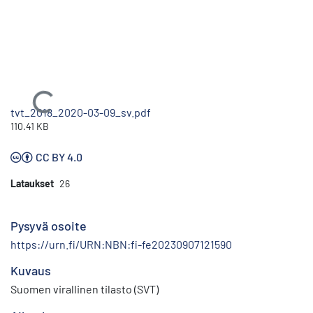
Ladataan...
tvt_2018_2020-03-09_sv.pdf
110.41 KB
CC BY 4.0
Lataukset
26
Pysyvä osoite
https://urn.fi/URN:NBN:fi-fe20230907121590
Kuvaus
Suomen virallinen tilasto (SVT)