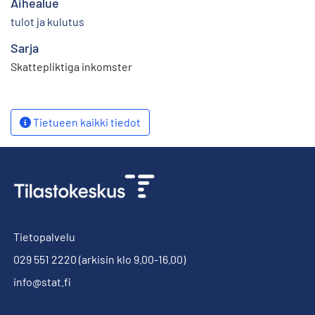
Aihealue
tulot ja kulutus
Sarja
Skattepliktiga inkomster
Tietueen kaikki tiedot
Tietopalvelu
029 551 2220
(arkisin klo 9.00-16.00)
info@stat.fi