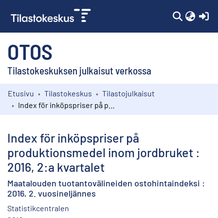
(c
OTOS
Tilastokeskuksen julkaisut verkossa
Etusivu
Tilastokeskus
Tilastojulkaisut
Kokoelmat
Index för inköpspriser på produktionsmedel inom jordbruket : 2016, 2:a kvartalet
Selaa
Index för inköpspriser på
produktionsmedel inom jordbruket :
2016, 2:a kvartalet
Maatalouden tuotantovälineiden ostohintaindeksi :
2016, 2. vuosineljännes
Statistikcentralen