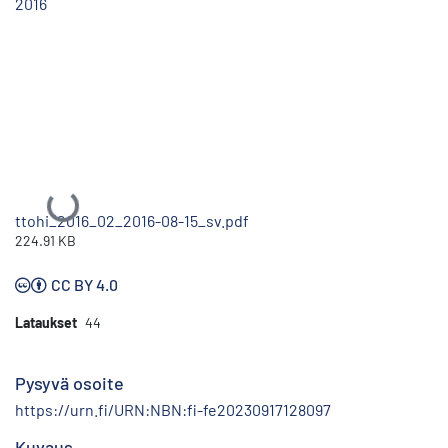
2016
Ladataan...
ttohi_2016_02_2016-08-15_sv.pdf
224.91 KB
CC BY 4.0
Lataukset
44
Pysyvä osoite
https://urn.fi/URN:NBN:fi-fe20230917128097
Kuvaus