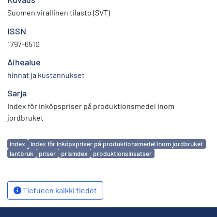
Suomen virallinen tilasto (SVT)
ISSN
1797-6510
Aihealue
hinnat ja kustannukset
Sarja
Index för inköpspriser på produktionsmedel inom
jordbruket
Avainsanat
index
index för inköpspriser på produktionsmedel inom jordbruket
lantbruk
priser
prisindex
produktionsinsatser
Tietueen kaikki tiedot