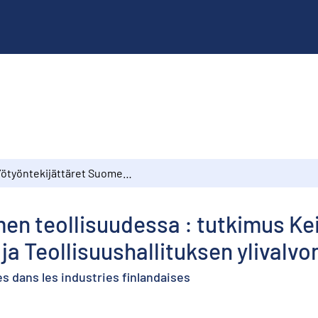
Yötyöntekijättäret Suomen teollisuudessa : tutkimus Keisarillisen Suomen Senaatin määräyksestä ja Teollisuushallituksen ylivalvonnan alaisena
en teollisuudessa : tutkimus Ke
a Teollisuushallituksen ylivalvo
es dans les industries finlandaises