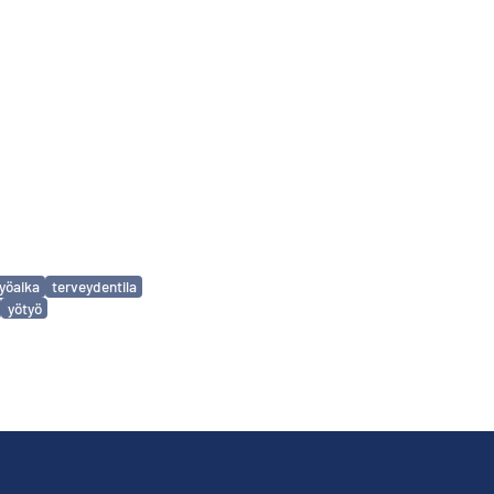
yöaika
terveydentila
yötyö