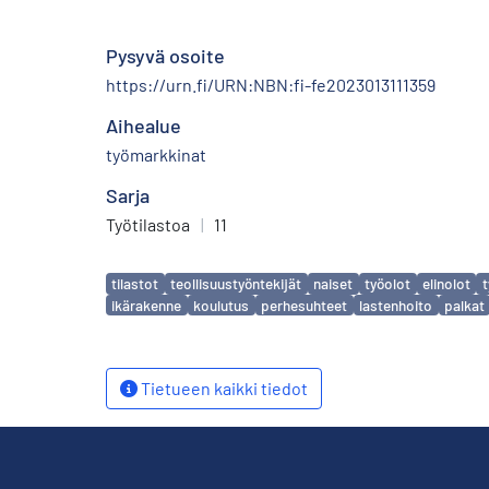
Pysyvä osoite
https://urn.fi/URN:NBN:fi-fe2023013111359
Aihealue
työmarkkinat
Sarja
Työtilastoa
|
11
Avainsanat
tilastot
teollisuustyöntekijät
naiset
työolot
elinolot
t
ikärakenne
koulutus
perhesuhteet
lastenhoito
palkat
Tietueen kaikki tiedot