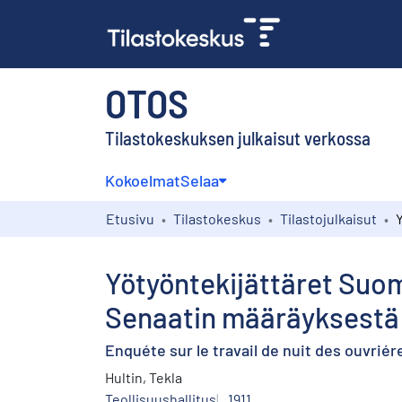
OTOS
Tilastokeskuksen julkaisut verkossa
Kokoelmat
Selaa
Etusivu
Tilastokeskus
Tilastojulkaisut
Yötyöntekijättäret Suom
Senaatin määräyksestä j
Enquéte sur le travail de nuit des ouvriér
Hultin, Tekla
Teollisuushallitus
1911