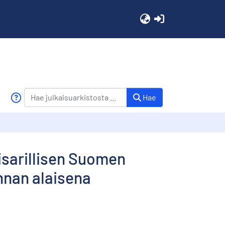
(current)
Hae
isarillisen Suomen
nnan alaisena