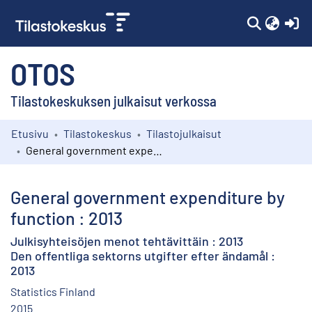
(c
OTOS
Tilastokeskuksen julkaisut verkossa
Etusivu
Tilastokeskus
Tilastojulkaisut
Kokoelmat
General government expenditure by function : 2013
Selaa
General government expenditure by
function : 2013
Julkisyhteisöjen menot tehtävittäin : 2013
Den offentliga sektorns utgifter efter ändamål :
2013
Statistics Finland
2015