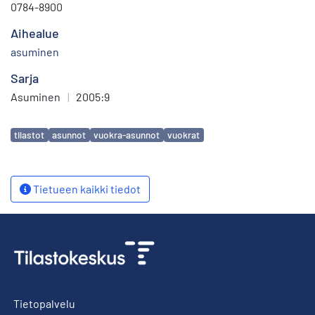
0784-8900
Aihealue
asuminen
Sarja
Asuminen
|
2005:9
Avainsanat
tilastot
asunnot
vuokra-asunnot
vuokrat
Tietueen kaikki tiedot
Tietopalvelu