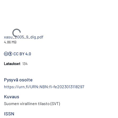
Ladataan...
xasu_2005_9_dig.pdf
4.86 MB
CC BY 4.0
Lataukset
134
Pysyvä osoite
https://urn.fi/URN:NBN:fi-fe2023013118297
Kuvaus
Suomen virallinen tilasto (SVT)
ISSN