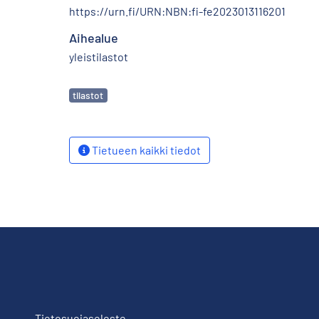
https://urn.fi/URN:NBN:fi-fe2023013116201
Aihealue
yleistilastot
Avainsanat
tilastot
Tietueen kaikki tiedot
Tietosuojaseloste