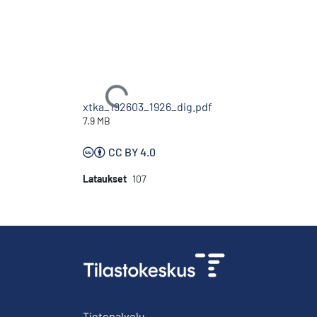
Ladataan...
xtka_192603_1926_dig.pdf
7.9 MB
CC BY 4.0
Lataukset
107
Tietopalvelu