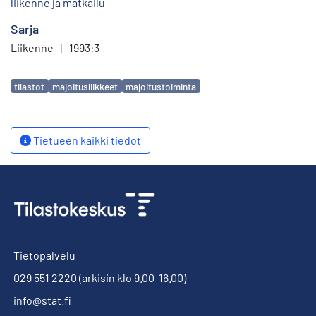
liikenne ja matkailu
Sarja
Liikenne
|
1993:3
Avainsanat
tilastot
majoitusliikkeet
majoitustoiminta
Tietueen kaikki tiedot
Tietopalvelu
029 551 2220
(arkisin klo 9.00-16.00)
info@stat.fi