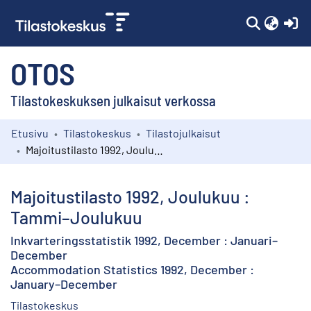
(c
OTOS
Tilastokeskuksen julkaisut verkossa
Etusivu
Tilastokeskus
Tilastojulkaisut
Kokoelmat
Majoitustilasto 1992, Joulukuu : Tammi–Joulukuu
Selaa
Majoitustilasto 1992, Joulukuu :
Tammi–Joulukuu
Inkvarteringsstatistik 1992, December : Januari–
December
Accommodation Statistics 1992, December :
January–December
Tilastokeskus