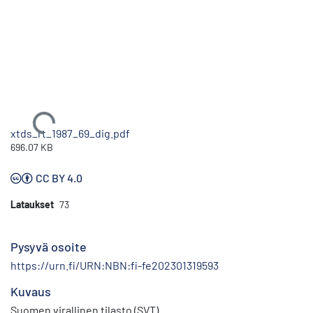
Ladataan...
xtds_rt_1987_69_dig.pdf
696.07 KB
CC BY 4.0
Lataukset
73
Pysyvä osoite
https://urn.fi/URN:NBN:fi-fe202301319593
Kuvaus
Suomen virallinen tilasto (SVT)