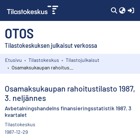
(c
OTOS
Tilastokeskuksen julkaisut verkossa
Etusivu
Tilastokeskus
Tilastojulkaisut
Kokoelmat
Osamaksukaupan rahoitustilasto 1987, 3. neljännes
Selaa
Osamaksukaupan rahoitustilasto 1987,
3. neljännes
Avbetalningshandelns finansieringsstatistik 1987, 3
kvartalet
Tilastokeskus
1987-12-29