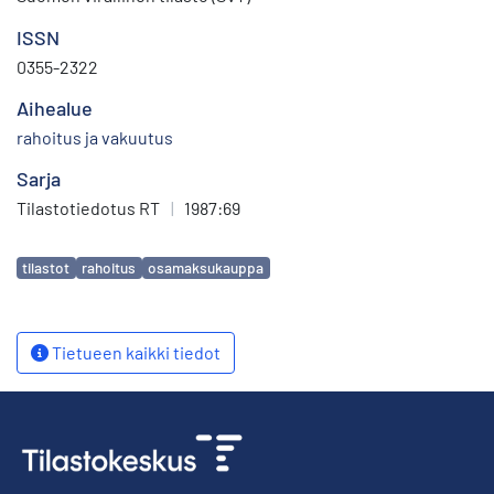
ISSN
0355-2322
Aihealue
rahoitus ja vakuutus
Sarja
Tilastotiedotus RT
|
1987:69
Avainsanat
tilastot
rahoitus
osamaksukauppa
Tietueen kaikki tiedot