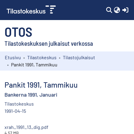
(c
OTOS
Tilastokeskuksen julkaisut verkossa
Etusivu
Tilastokeskus
Tilastojulkaisut
Kokoelmat
Pankit 1991, Tammikuu
Selaa
Pankit 1991, Tammikuu
Bankerna 1991, Januari
Tilastokeskus
1991-04-15
xrah_1991_13_dig.pdf
4.57 MB