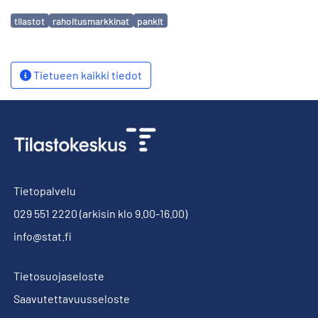
Avainsanat
tilastot
rahoitusmarkkinat
pankit
Tietueen kaikki tiedot
Tietopalvelu
029 551 2220
(arkisin klo 9.00-16.00)
info@stat.fi
Tietosuojaseloste
Saavutettavuusseloste