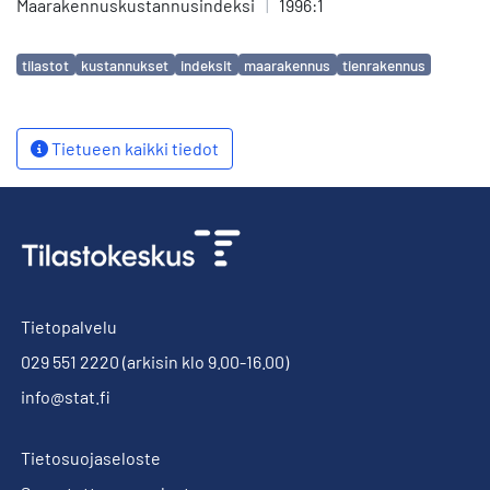
Maarakennuskustannusindeksi
|
1996:1
Avainsanat
tilastot
kustannukset
indeksit
maarakennus
tienrakennus
Tietueen kaikki tiedot
Tietopalvelu
029 551 2220
(arkisin klo 9.00-16.00)
info@stat.fi
Tietosuojaseloste