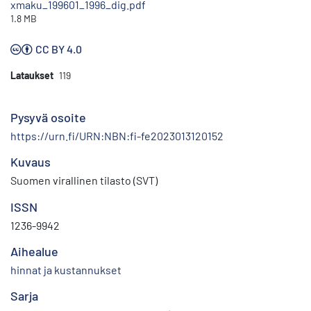
xmaku_199601_1996_dig.pdf
1.8 MB
CC BY 4.0
Lataukset
119
Pysyvä osoite
https://urn.fi/URN:NBN:fi-fe2023013120152
Kuvaus
Suomen virallinen tilasto (SVT)
ISSN
1236-9942
Aihealue
hinnat ja kustannukset
Sarja