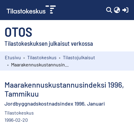
(c
OTOS
Tilastokeskuksen julkaisut verkossa
Etusivu
Tilastokeskus
Tilastojulkaisut
Kokoelmat
Maarakennuskustannusindeksi 1996, Tammikuu
Selaa
Maarakennuskustannusindeksi 1996,
Tammikuu
Jordbyggnadskostnadsindex 1996, Januari
Tilastokeskus
1996-02-20