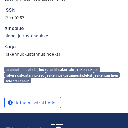
ISSN
1795-4282
Aihealue
hinnat ja kustannukset
Sarja
Rakennuskustannusindeksi
Avainsanat
asunnot
indeksit
luovutushintakerroin
rakennukset
rakennuskustannukset
rakennuskustannusindeksi
rakentaminen
talonrakennus
Tietueen kaikki tiedot