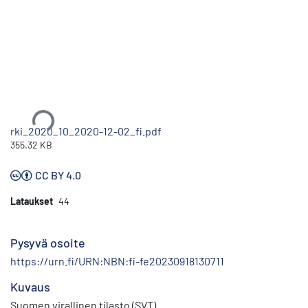
Ladataan...
rki_2020_10_2020-12-02_fi.pdf
355.32 KB
CC BY 4.0
Lataukset
44
Pysyvä osoite
https://urn.fi/URN:NBN:fi-fe20230918130711
Kuvaus
Suomen virallinen tilasto (SVT)