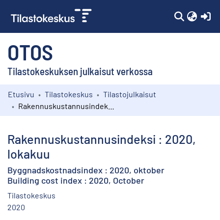
(c
OTOS
Tilastokeskuksen julkaisut verkossa
Etusivu
Tilastokeskus
Tilastojulkaisut
Kokoelmat
Rakennuskustannusindeksi : 2020, lokakuu
Selaa
Rakennuskustannusindeksi : 2020,
lokakuu
Byggnadskostnadsindex : 2020, oktober
Building cost index : 2020, October
Tilastokeskus
2020