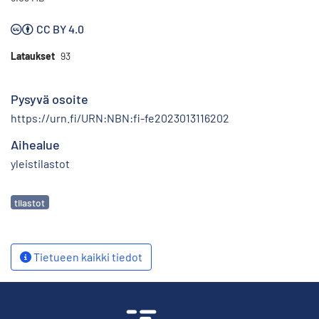
CC BY 4.0
Lataukset
93
Pysyvä osoite
https://urn.fi/URN:NBN:fi-fe2023013116202
Aihealue
yleistilastot
Avainsanat
tilastot
Tietueen kaikki tiedot