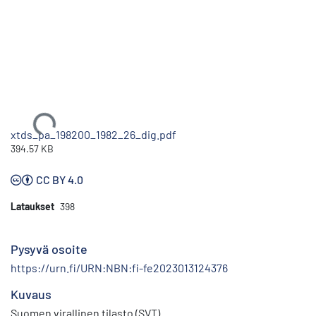
Ladataan...
xtds_pa_198200_1982_26_dig.pdf
394.57 KB
CC BY 4.0
Lataukset
398
Pysyvä osoite
https://urn.fi/URN:NBN:fi-fe2023013124376
Kuvaus
Suomen virallinen tilasto (SVT)