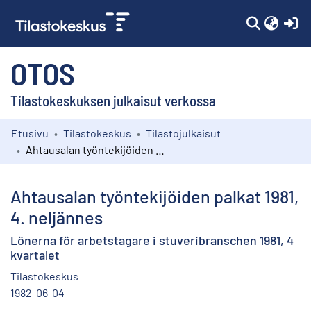
(c
OTOS
Tilastokeskuksen julkaisut verkossa
Etusivu
Tilastokeskus
Tilastojulkaisut
Kokoelmat
Ahtausalan työntekijöiden palkat 1981, 4. neljännes
Selaa
Ahtausalan työntekijöiden palkat 1981,
4. neljännes
Lönerna för arbetstagare i stuveribranschen 1981, 4
kvartalet
Tilastokeskus
1982-06-04