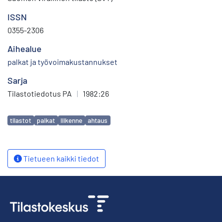
ISSN
0355-2306
Aihealue
palkat ja työvoimakustannukset
Sarja
Tilastotiedotus PA
|
1982:26
Avainsanat
tilastot
palkat
liikenne
ahtaus
Tietueen kaikki tiedot