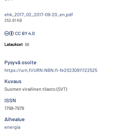
ehk_2017_02_2017-09-20_en.pdf
252.61 KB
CC BY 4.0
Lataukset
66
Pysyvä osoite
https://urn.fi/URN:NBN:fi-fe20230911122525
Kuvaus
Suomen virallinen tilasto (SVT)
ISSN
1799-7976
Aihealue
energia