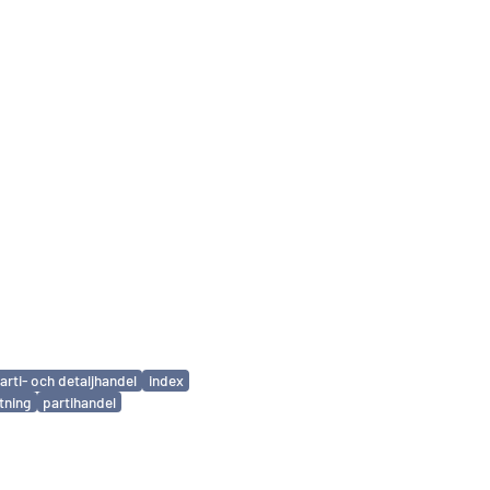
arti- och detaljhandel
index
tning
partihandel