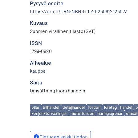
Pysyvä osoite
https://urn.fi/URN:NBN:fi-fe20230912123073
Kuvaus
Suomen virallinen tilasto (SVT)
ISSN
1799-0920
Aihealue
kauppa
Sarja
Omsättning inom handeln
Avainsanat
bilar
bilhandel
detaljhandel
fordon
företag
handel
p
konjunkturväxlingar
motorfordon
näringsgrenar
omsät
Tietueen kaikki tiedot