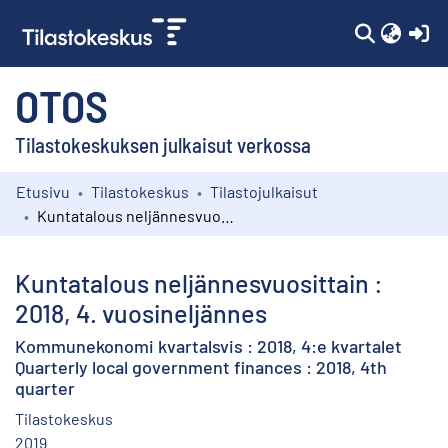
(c
OTOS
Tilastokeskuksen julkaisut verkossa
Etusivu
Tilastokeskus
Tilastojulkaisut
Kokoelmat
Kuntatalous neljännesvuosittain : 2018, 4. vuosineljännes
Selaa
Kuntatalous neljännesvuosittain :
2018, 4. vuosineljännes
Kommunekonomi kvartalsvis : 2018, 4:e kvartalet
Quarterly local government finances : 2018, 4th
quarter
Tilastokeskus
2019