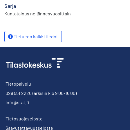
Sarja
Kuntatalous neljännesvuosittain
Tietueen kaikki tiedot
Tietopalvelu
029 551 2220
(arkisin klo 9.00-16.00)
info@stat.fi
Tietosuojaseloste
Saavutettavuusseloste