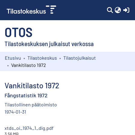
(c
OTOS
Tilastokeskuksen julkaisut verkossa
Etusivu
Tilastokeskus
Tilastojulkaisut
Kokoelmat
Vankitilasto 1972
Selaa
Vankitilasto 1972
Fångstatistik 1972
Tilastollinen päätoimisto
1974-01-31
xtds_oi_1974_1_dig.pdf
3.56 MB