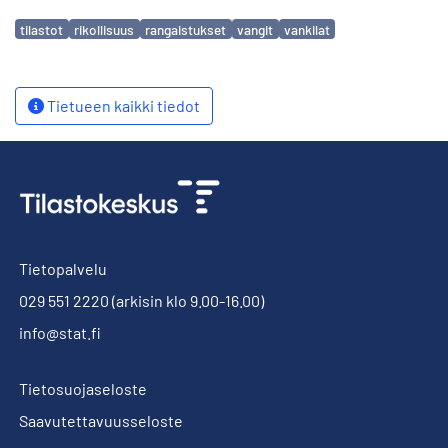
Avainsanat
tilastot
rikollisuus
rangaistukset
vangit
vankilat
Tietueen kaikki tiedot
Tietopalvelu
029 551 2220
(arkisin klo 9.00-16.00)
info@stat.fi
Tietosuojaseloste
Saavutettavuusseloste