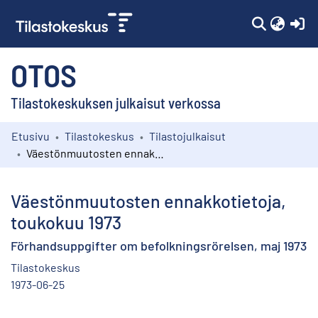
(c
OTOS
Tilastokeskuksen julkaisut verkossa
Etusivu
Tilastokeskus
Tilastojulkaisut
Kokoelmat
Väestönmuutosten ennakkotietoja, toukokuu 1973
Selaa
Väestönmuutosten ennakkotietoja,
toukokuu 1973
Förhandsuppgifter om befolkningsrörelsen, maj 1973
Tilastokeskus
1973-06-25