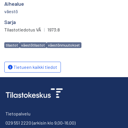
Aihealue
väestö
Sarja
Tilastotiedotus VÄ
|
1973:8
Avainsanat
tilastot
väestötilastot
väestönmuutokset
Tietueen kaikki tiedot
Tietopalvelu
029 551 2220
(arkisin klo 9.00-16.00)