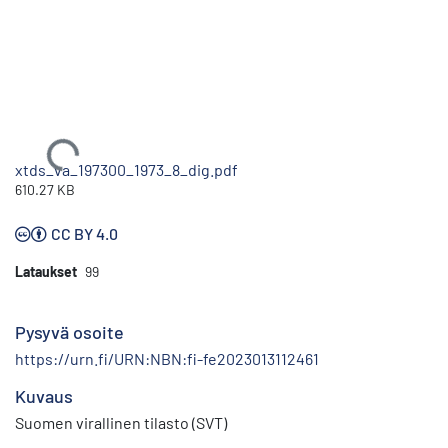
Ladataan...
xtds_va_197300_1973_8_dig.pdf
610.27 KB
CC BY 4.0
Lataukset
99
Pysyvä osoite
https://urn.fi/URN:NBN:fi-fe2023013112461
Kuvaus
Suomen virallinen tilasto (SVT)