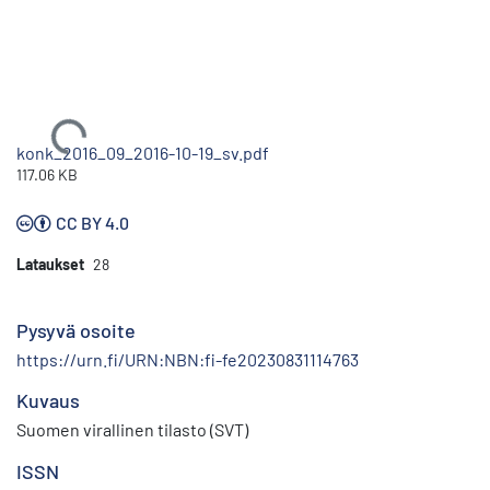
Ladataan...
konk_2016_09_2016-10-19_sv.pdf
117.06 KB
CC BY 4.0
Lataukset
28
Pysyvä osoite
https://urn.fi/URN:NBN:fi-fe20230831114763
Kuvaus
Suomen virallinen tilasto (SVT)
ISSN