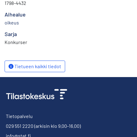
1798-4432
Aihealue
oikeus
Sarja
Konkurser
Tietueen kaikki tiedot
Tietopalvelu
029 551 2220
(arkisin klo 9.00-16.00)
info@stat.fi