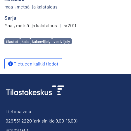
maa-, metsä- ja kalatalous
Sarja
Maa-, metsä- ja kalatalous
|
5/2011
Avainsanat
tilastot
kala
kalanviljely
vesiviljely
Tietueen kaikki tiedot
Tietopalvelu
029 551 2220
(arkisin klo 9.00-16.00)
info@stat.fi