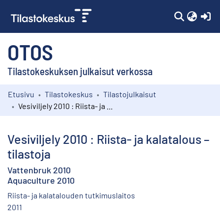
(c
OTOS
Tilastokeskuksen julkaisut verkossa
Etusivu
Tilastokeskus
Tilastojulkaisut
Kokoelmat
Vesiviljely 2010 : Riista- ja kalatalous – tilastoja
Selaa
Vesiviljely 2010 : Riista- ja kalatalous –
tilastoja
Vattenbruk 2010
Aquaculture 2010
Riista- ja kalatalouden tutkimuslaitos
2011