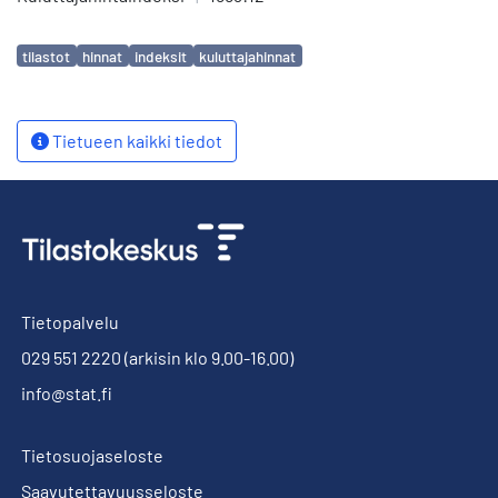
Avainsanat
tilastot
hinnat
indeksit
kuluttajahinnat
Tietueen kaikki tiedot
Tietopalvelu
029 551 2220
(arkisin klo 9.00-16.00)
info@stat.fi
Tietosuojaseloste
Saavutettavuusseloste