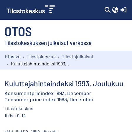
(c
OTOS
Tilastokeskuksen julkaisut verkossa
Etusivu
Tilastokeskus
Tilastojulkaisut
Kokoelmat
Kuluttajahintaindeksi 1993, Joulukuu
Selaa
Kuluttajahintaindeksi 1993, Joulukuu
Konsumentprisindex 1993, December
Consumer price index 1993, December
Tilastokeskus
1994-01-14
xkhi_199312_1994_dig.pdf