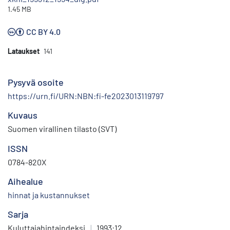
1.45 MB
CC BY 4.0
Lataukset
141
Pysyvä osoite
https://urn.fi/URN:NBN:fi-fe2023013119797
Kuvaus
Suomen virallinen tilasto (SVT)
ISSN
0784-820X
Aihealue
hinnat ja kustannukset
Sarja
Kuluttajahintaindeksi
|
1993:12