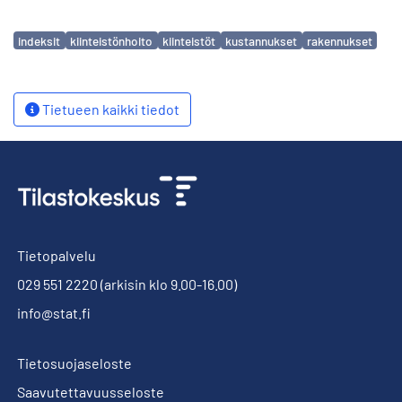
Avainsanat
indeksit
kiinteistönhoito
kiinteistöt
kustannukset
rakennukset
Tietueen kaikki tiedot
Tietopalvelu
029 551 2220
(arkisin klo 9.00-16.00)
info@stat.fi
Tietosuojaseloste
Saavutettavuusseloste