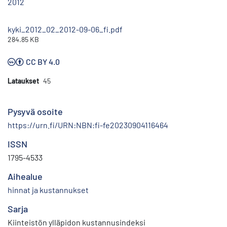
2012
kyki_2012_02_2012-09-06_fi.pdf
284.85 KB
CC BY 4.0
Lataukset
45
Pysyvä osoite
https://urn.fi/URN:NBN:fi-fe20230904116464
ISSN
1795-4533
Aihealue
hinnat ja kustannukset
Sarja
Kiinteistön ylläpidon kustannusindeksi