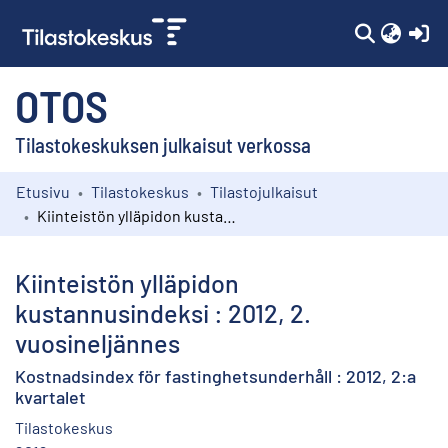
(c
OTOS
Tilastokeskuksen julkaisut verkossa
Etusivu
Tilastokeskus
Tilastojulkaisut
Kokoelmat
Kiinteistön ylläpidon kustannusindeksi : 2012, 2. vuosineljännes
Selaa
Kiinteistön ylläpidon
kustannusindeksi : 2012, 2.
vuosineljännes
Kostnadsindex för fastinghetsunderhåll : 2012, 2:a
kvartalet
Tilastokeskus