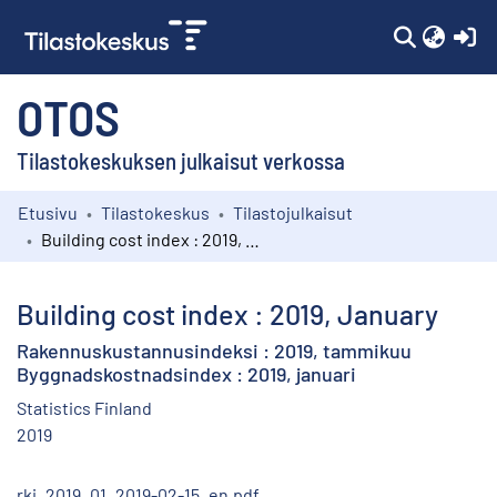
(c
OTOS
Tilastokeskuksen julkaisut verkossa
Etusivu
Tilastokeskus
Tilastojulkaisut
Kokoelmat
Building cost index : 2019, January
Selaa
Building cost index : 2019, January
Rakennuskustannusindeksi : 2019, tammikuu
Byggnadskostnadsindex : 2019, januari
Statistics Finland
2019
rki_2019_01_2019-02-15_en.pdf