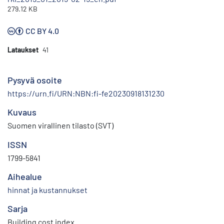
279.12 KB
CC BY 4.0
Lataukset
41
Pysyvä osoite
https://urn.fi/URN:NBN:fi-fe20230918131230
Kuvaus
Suomen virallinen tilasto (SVT)
ISSN
1799-5841
Aihealue
hinnat ja kustannukset
Sarja
Building cost index