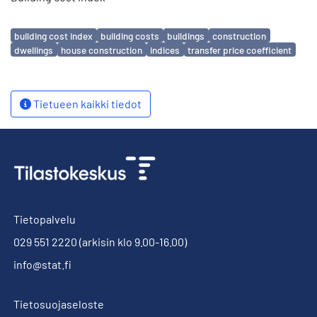
Avainsanat
building cost index
building costs
buildings
construction
dwellings
house construction
indices
transfer price coefficient
Tietueen kaikki tiedot
Tietopalvelu
029 551 2220
(arkisin klo 9.00-16.00)
info@stat.fi
Tietosuojaseloste